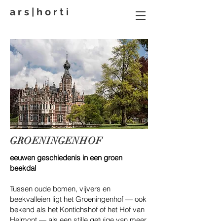
a r s | h o r t i
GROENINGENHOF
eeuwen geschiedenis in een groen
beekdal
Tussen oude bomen, vijvers en
beekvalleien ligt het Groeningenhof — ook
bekend als het Kontichshof of het Hof van
Helmont — als een stille getuige van meer