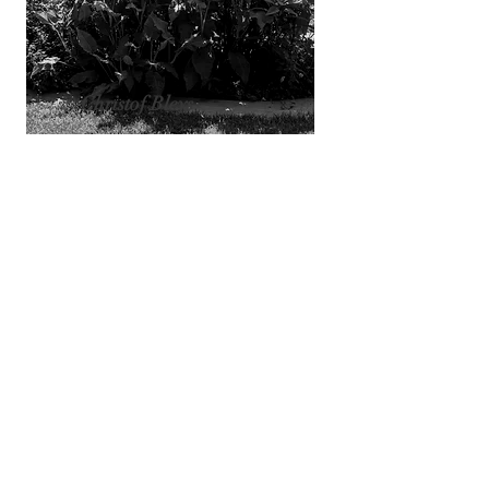
Christof Bleys
Architectuur
Master in A
rchitectuur