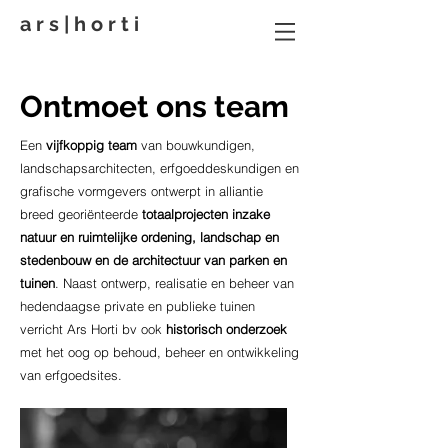
a r s | h o r t i
Ontmoet ons team
Een
vijfkoppig team
van bouwkundigen,
landschapsarchitecten, erfgoeddeskundigen en
grafische vormgevers ontwerpt in alliantie
breed georiënteerde
totaalprojecten
inzake
natuur en ruimtelijke ordening, landschap en
stedenbouw en de architectuur van parken en
tuinen
. Naast ontwerp, realisatie en beheer van
hedendaagse private en publieke tuinen
verricht Ars Horti bv ook
historisch onderzoek
met het oog op behoud, beheer en ontwikkeling
van erfgoedsites.