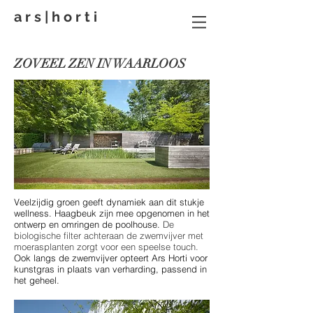
a r s | h o r t i
ZOVEEL ZEN IN WAARLOOS
Veelzijdig groen geeft dynamiek aan dit stukje
wellness. Haagbeuk zijn mee opgenomen in het
ontwerp en omringen de poolhouse.
De
b
iologische filter achteraan de zwemvijver met
moerasplanten zorgt voor een speelse touch.
Ook langs de zwemvijver opteert Ars Horti voor
kunstgras in plaats van verharding, passend in
het geheel.