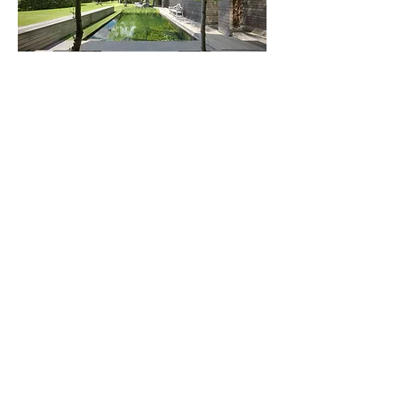
Rustieke wellness
De poolhouse is een verlengstuk van de woning
met hardhout als natuurlijk materiaal voor de
chalet en zitbanken. De bomen in het terras zijn
behouden en fungeren als natuurlijk
zonnescherm.