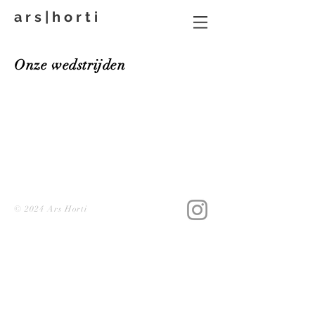
a r s | h o r t i
Onze wedstrijden
© 2024 Ars Horti