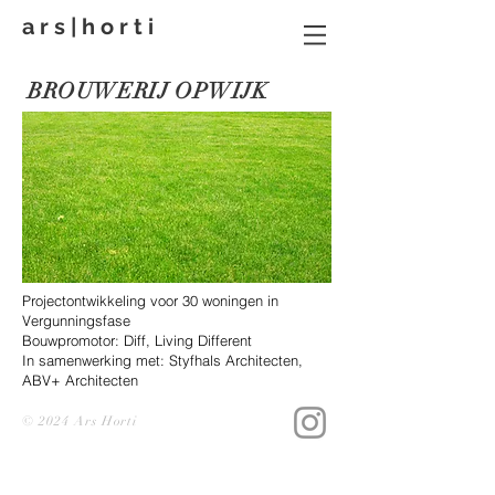
a r s | h o r t i
BROUWERIJ OPWIJK
Projectontwikkeling voor 30 woningen in
Vergunningsfase
Bouwpromotor: Diff, Living Different
In samenwerking met: Styfhals Architecten,
ABV+ Architecten
© 2024 Ars Horti