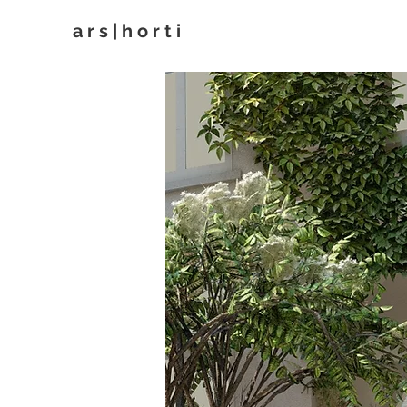
a r s | h o r t i