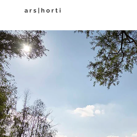
a r s | h o r t i