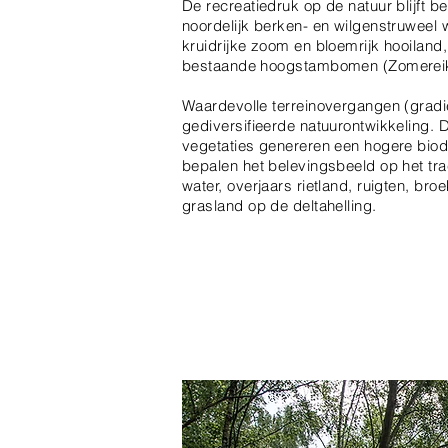
De recreatiedruk op de natuur blijft b
noordelijk berken- en wilgenstruwee
kruidrijke zoom en bloemrijk hooiland
bestaande hoogstambomen (Zomereik
Waardevolle terreinovergangen (gradi
gediversifieerde natuurontwikkeling. 
vegetaties genereren een hogere biodi
bepalen het belevingsbeeld op het tr
water, overjaars rietland, ruigten, br
grasland op de deltahelling.