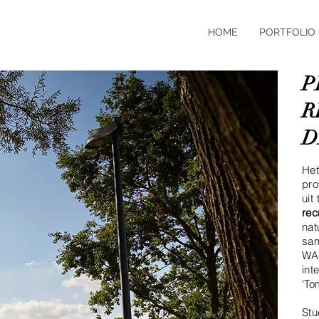
HOME
PORTFOLIO
P
R
D
Het
pro
uit
rec
nat
sam
WAO
int
‘To
Stu