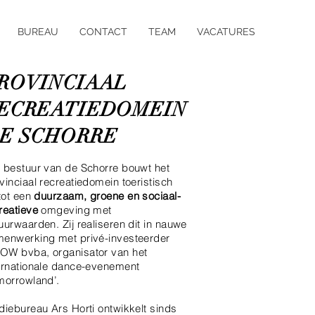
BUREAU
CONTACT
TEAM
VACATURES
ROVINCIAAL
ECREATIEDOMEIN
E SCHORRE
 bestuur van de Schorre bouwt het
vinciaal recreatiedomein toeristisch
 tot een
duurzaam, groene en sociaal-
reatieve
omgeving met
uurwaarden. Zij realiseren dit in nauwe
enwerking met privé-investeerder
W bvba, organisator van het
ernationale dance-evenement
morrowland’.
diebureau Ars Horti ontwikkelt sinds