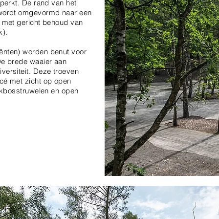
eperkt. De rand van het
l wordt omgevormd naar een
, met gericht behoud van
).
ënten) worden benut voor
De brede waaier aan
versiteit. Deze troeven
acé met zicht op open
oekbosstruwelen en open