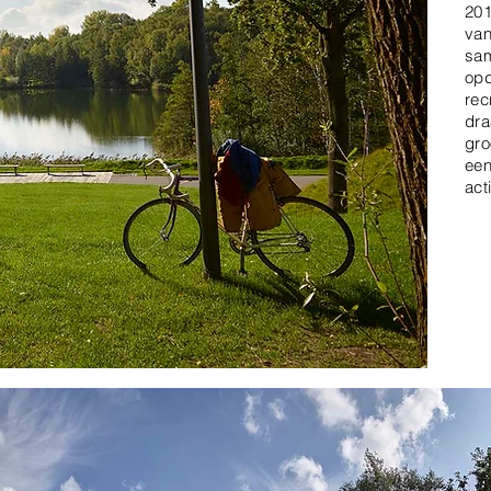
201
van
sa
opd
rec
dra
gro
een
act