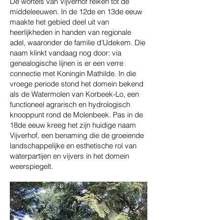
De wortels van Vijverhof reiken tot de
middeleeuwen. In de 12de en 13de eeuw
maakte het gebied deel uit van
heerlijkheden in handen van regionale
adel, waaronder de familie d’Udekem. Die
naam klinkt vandaag nog door: via
genealogische lijnen is er een verre
connectie met Koningin Mathilde. In die
vroege periode stond het domein bekend
als de Watermolen van Korbeek-Lo, een
functioneel agrarisch en hydrologisch
knooppunt rond de Molenbeek. Pas in de
18de eeuw kreeg het zijn huidige naam
Vijverhof, een benaming die de groeiende
landschappelijke en esthetische rol van
waterpartijen en vijvers in het domein
weerspiegelt.