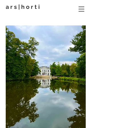
a r s | h o r t i