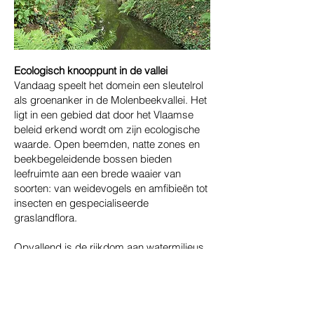
Ecologisch knooppunt in de vallei
Vandaag speelt het domein een sleutelrol
als groenanker in de Molenbeekvallei. Het
ligt in een gebied dat door het Vlaamse
beleid erkend wordt om zijn ecologische
waarde. Open beemden, natte zones en
beekbegeleidende bossen bieden
leefruimte aan een brede waaier van
soorten: van weidevogels en amfibieën tot
insecten en gespecialiseerde
graslandflora.
Opvallend is de rijkdom aan watermilieus.
Vijverhof herbergt een complex netwerk
van onderling verbonden waterniches:
stromende beken, een artesische bron,
visvijvers, een amfibieënpoel,